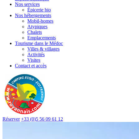
Nos services
Épicerie bio
Nos hébergements
Mobil-homes
Atypiques
Chalets
Emplacements
Tourisme dans le Médoc
Villes & villages
Activités
Visites
Contact et accès
Réserver
+33 (0)5 56 09 61 12