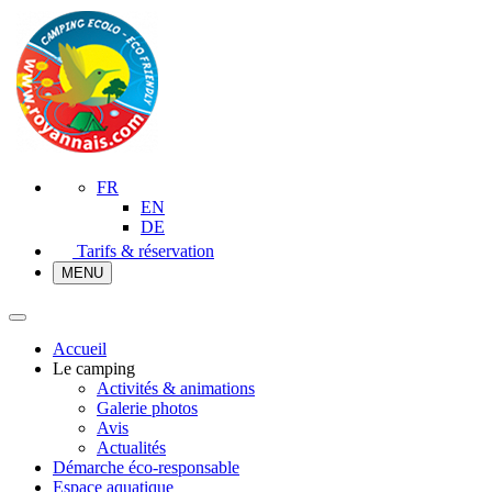
FR
EN
DE
Tarifs & réservation
MENU
Accueil
Le camping
Activités & animations
Galerie photos
Avis
Actualités
Démarche éco-responsable
Espace aquatique