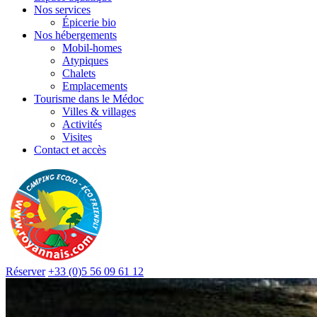
Nos services
Épicerie bio
Nos hébergements
Mobil-homes
Atypiques
Chalets
Emplacements
Tourisme dans le Médoc
Villes & villages
Activités
Visites
Contact et accès
Réserver
+33 (0)5 56 09 61 12