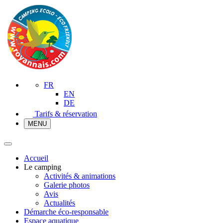
FR
EN
DE
Tarifs & réservation
MENU
Accueil
Le camping
Activités & animations
Galerie photos
Avis
Actualités
Démarche éco-responsable
Espace aquatique