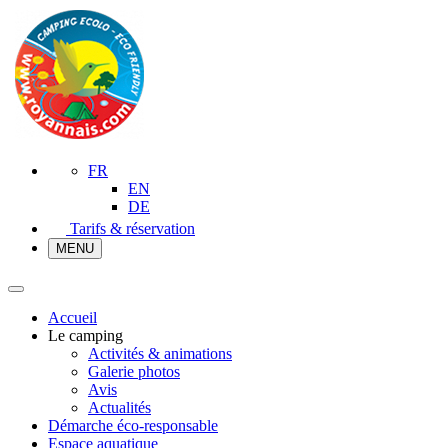
FR
EN
DE
Tarifs & réservation
MENU
Accueil
Le camping
Activités & animations
Galerie photos
Avis
Actualités
Démarche éco-responsable
Espace aquatique