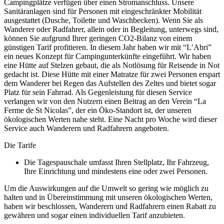
Campingplätze verfügen über einen Stromanschluss. Unsere
Sanitäranlagen sind für Personen mit eingeschränkter Mobilität
ausgestattet (Dusche, Toilette und Waschbecken). Wenn Sie als
Wanderer oder Radfahrer, allein oder in Begleitung, unterwegs sind,
können Sie aufgrund Ihrer geringen CO2-Bilanz von einem
günstigen Tarif profitieren. In diesem Jahr haben wir mit “L’Abri”
ein neues Konzept für Campingunterkünfte eingeführt. Wir haben
eine Hütte auf Stelzen gebaut, die als Notlösung für Reisende in Not
gedacht ist. Diese Hütte mit einer Matratze für zwei Personen erspart
dem Wanderer bei Regen das Aufstellen des Zeltes und bietet sogar
Platz für sein Fahrrad. Als Gegenleistung für diesen Service
verlangen wir von den Nutzern einen Beitrag an den Verein “La
Ferme de St Nicolas”, der ein Öko-Standort ist, der unseren
ökologischen Werten nahe steht. Eine Nacht pro Woche wird dieser
Service auch Wanderern und Radfahrern angeboten.
Die Tarife
Die Tagespauschale umfasst Ihren Stellplatz, Ihr Fahrzeug,
Ihre Einrichtung und mindestens eine oder zwei Personen.
Um die Auswirkungen auf die Umwelt so gering wie möglich zu
halten und in Übereinstimmung mit unseren ökologischen Werten,
haben wir beschlossen, Wanderern und Radfahrern einen Rabatt zu
gewähren und sogar einen individuellen Tarif anzubieten.