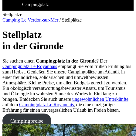
Campingplatz
Stellplätze
Camping Le Verdon-sur-Mer
/
Stellplätze
Stellplatz
in der Gironde
Sie suchen einen
Campingplatz in der Gironde
? Der
Campingplatz Le Royannais
empfängt Sie vom frühen Frühling bis
zum Herbst. Genießen Sie unsere Campingplätze am Atlantik in
einer freundlichen, solidarischen und umweltbewussten
Atmosphäre. Kleine Preise, um allen Budgets gerecht zu werden.
Ein ökologisch verantwortungsbewusster Ansatz, um Tourismus
und Ökologie im wahrsten Sinne des Wortes in Einklang zu
bringen. Entdecken Sie auch unsere
ungewöhnlichen Unterkünfte
auf dem
Campingplatz Le Royannais
, die eine einzigartige
Erfahrung für einen unvergesslichen Urlaub im Freien bieten.
Campingpreise