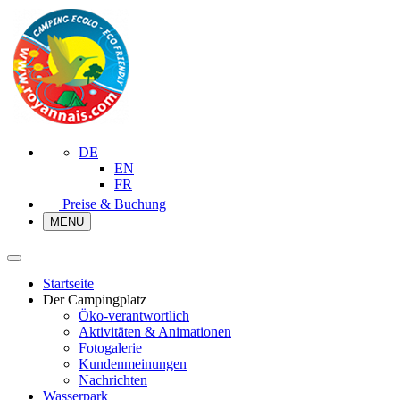
DE
EN
FR
Preise & Buchung
MENU
Startseite
Der Campingplatz
Öko-verantwortlich
Aktivitäten & Animationen
Fotogalerie
Kundenmeinungen
Nachrichten
Wasserpark