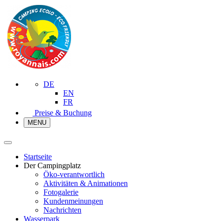
DE
EN
FR
Preise & Buchung
MENU
Startseite
Der Campingplatz
Öko-verantwortlich
Aktivitäten & Animationen
Fotogalerie
Kundenmeinungen
Nachrichten
Wasserpark